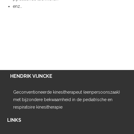
enz…
HENDRIK VIJNCKE
Geconventioneerde kinesitherapeut (eenpersoonszaak)
met bijzondere bekwaamheid in de pediatrische en
respiratoire kinesitherapie
LINKS